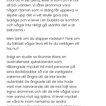
trots att vi vet detta, lever vi som om vi har
all tid i världen. Vi låter drömmar vara
något i fjärran som vi aldrig får uppleva, vi
skjuter upp det vi vet skulle göra oss
lyckliga och vi lever i en bubbla av komfort
och vågar inte riktigt gå utanför det vi är
bekväma i.
Men tänk om du släpper rädslan? Tänk om
du faktiskt vågar leva ett liv du verkligen vill
ha, nu?
Enligt en studie av Bronnie Ware, en
australiensisk sjuksköterska som
tillbringade mycket tid med personer på
sina dödsbäddar så var de vanligaste
sakerna att ångra att de inte levde
autentiskt. De ångrade att de inte hade
varit mer närvarande, att de inte följt sina
egna drömmar, och att de inte vågat vara
mer sanna mot sig själva. Vi lever mycket
av våra liv inom ramarna av andra