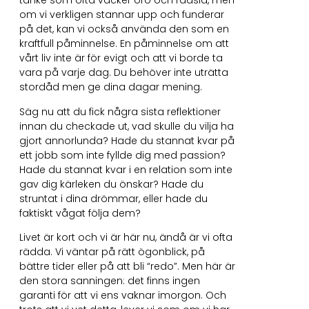
tanke som ofta väcker oro och rädsla, men
om vi verkligen stannar upp och funderar
på det, kan vi också använda den som en
kraftfull påminnelse. En påminnelse om att
vårt liv inte är för evigt och att vi borde ta
vara på varje dag. Du behöver inte uträtta
stordåd men ge dina dagar mening.
Säg nu att du fick några sista reflektioner
innan du checkade ut, vad skulle du vilja ha
gjort annorlunda? Hade du stannat kvar på
ett jobb som inte fyllde dig med passion?
Hade du stannat kvar i en relation som inte
gav dig kärleken du önskar? Hade du
struntat i dina drömmar, eller hade du
faktiskt vågat följa dem?
Livet är kort och vi är här nu, ändå är vi ofta
rädda. Vi väntar på rätt ögonblick, på
bättre tider eller på att bli “redo”. Men här är
den stora sanningen: det finns ingen
garanti för att vi ens vaknar imorgon. Och