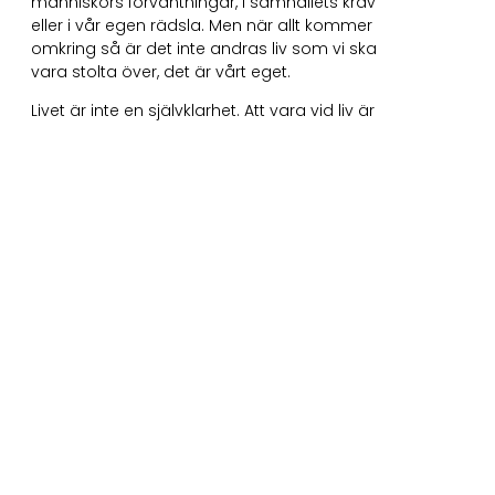
människors förväntningar, i samhällets krav
eller i vår egen rädsla. Men när allt kommer
omkring så är det inte andras liv som vi ska
vara stolta över, det är vårt eget.
Livet är inte en självklarhet. Att vara vid liv är
en otrolig sällsynthet och oddsen är 1 på
400 biljoner att just du läser det här. Och
ändå agerar vi ofta som om det vore för
evigt. Vad skulle hända om vi verkligen tog
till oss denna sanning? Tänk om vi
omfamnade varje dag med tacksamhet
och gjorde det vi verkligen ville göra, istället
för att vara rädda för att misslyckas eller
göra fel?
Så stanna upp och tänk på vad som
verkligen betyder något för dig. Har du rest
till landet du alltid drömt om? Har du
berättat för de där personerna hur du
verkligen känner? Har du vågat följa din
passion, även om det känns skrämmande?