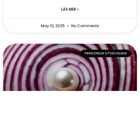
LÄS MER »
May 10, 2025
No Comments
PERSONLIG UTVECKLING
Skala bort det som inte är du och
möt dig själv
I en värld som ständigt ber oss att vara mer, göra