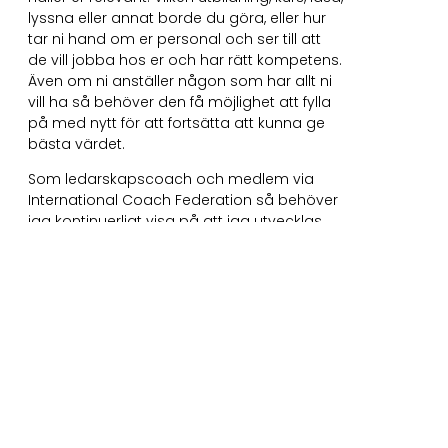
lyssna eller annat borde du göra, eller hur
tar ni hand om er personal och ser till att
de vill jobba hos er och har rätt kompetens.
Även om ni anställer någon som har allt ni
vill ha så behöver den få möjlighet att fylla
på med nytt för att fortsätta att kunna ge
bästa värdet.
Som ledarskapscoach och medlem via
International Coach Federation så behöver
jag kontinuerligt visa på att jag utvecklas.
Jag har givetvis gått flertalet
coachspecifika utbildningar genom åren
och kommer fortsätta att utvecklas för att
fortsatt på bästa sätt kunna ge ett bra
värde.
Vill ni abonnera på coaching och ser
möjligheterna att erbjuda detta till
medarbetare/ledare i er organisation så,
kontakta mig via
Way2Grow.se
eller via
några av de sociala mediekanalerna