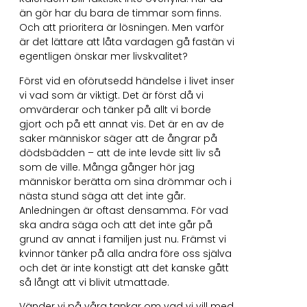
än gör har du bara de timmar som finns.
Och att prioritera är lösningen. Men varför
är det lättare att låta vardagen gå fastän vi
egentligen önskar mer livskvalitet?
Först vid en oförutsedd händelse i livet inser
vi vad som är viktigt. Det är först då vi
omvärderar och tänker på allt vi borde
gjort och på ett annat vis. Det är en av de
saker människor säger att de ångrar på
dödsbädden – att de inte levde sitt liv så
som de ville. Många gånger hör jag
människor berätta om sina drömmar och i
nästa stund säga att det inte går.
Anledningen är oftast densamma. För vad
ska andra säga och att det inte går på
grund av annat i familjen just nu. Främst vi
kvinnor tänker på alla andra före oss själva
och det är inte konstigt att det kanske gått
så långt att vi blivit utmattade.
Vänder vi på våra tankar om vad vi vill med