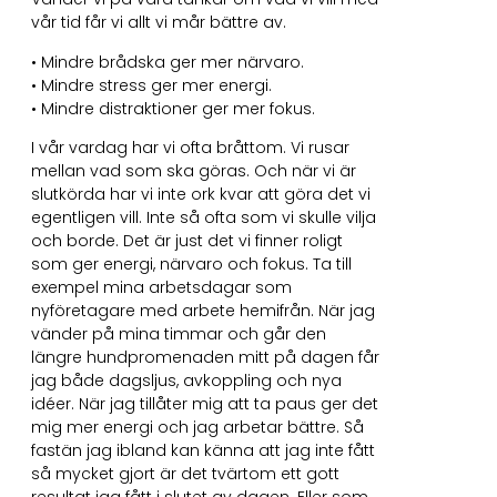
vår tid får vi allt vi mår bättre av.
• Mindre brådska ger mer närvaro.
• Mindre stress ger mer energi.
• Mindre distraktioner ger mer fokus.
I vår vardag har vi ofta bråttom. Vi rusar
mellan vad som ska göras. Och när vi är
slutkörda har vi inte ork kvar att göra det vi
egentligen vill. Inte så ofta som vi skulle vilja
och borde. Det är just det vi finner roligt
som ger energi, närvaro och fokus. Ta till
exempel mina arbetsdagar som
nyföretagare med arbete hemifrån. När jag
vänder på mina timmar och går den
längre hundpromenaden mitt på dagen får
jag både dagsljus, avkoppling och nya
idéer. När jag tillåter mig att ta paus ger det
mig mer energi och jag arbetar bättre. Så
fastän jag ibland kan känna att jag inte fått
så mycket gjort är det tvärtom ett gott