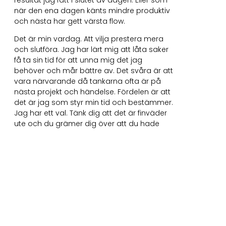
resultat jag fått i slutet av dagen. Eller som
när den ena dagen känts mindre produktiv
och nästa har gett värsta flow.
Det är min vardag. Att vilja prestera mera
och slutföra. Jag har lärt mig att låta saker
få ta sin tid för att unna mig det jag
behöver och mår bättre av. Det svåra är att
vara närvarande då tankarna ofta är på
nästa projekt och händelse. Fördelen är att
det är jag som styr min tid och bestämmer.
Jag har ett val. Tänk dig att det är finväder
ute och du grämer dig över att du hade
bestämt dig för att åka med på
shoppingtur och gå i affärer. Ditt
ressällskap kommer att bli besviken om du
ändrar dig. Och det vore ju bra att ha köpt
den där presenten som ska överlämnas
nästa vecka. Du har så många tankar om
varför du inte kan säga nej, men det är ju
precis vad du vill. Säg nej. Utan förklaring.
Tiden är din och det är dags att styra över